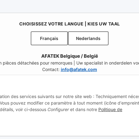
CHOISISSEZ VOTRE LANGUE | KIES UW TAAL
Français
Nederlands
AFATEK Belgique / België
 en pièces détachées pour remorques | Uw specialist in onderdelen 
Contact:
info@afatek.com
ELECT REGION & LANGUAGE | CHOISIR LA RÉGION ET LA LANGUE | SE
lisation des services suivants sur notre site web : Techniquement néce
CH (FR)
CH (IT)
BE (NL)
BE (FR)
NL
 Vous pouvez modifier ce paramètre à tout moment (icône d'emprein
détails, voir ci-dessous
Configurer
et dans notre
Politique de
NZ
USA
MX
PT
SE
FI
RO
HR