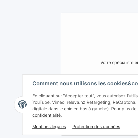
Votre spécialiste
Comment nous utilisons les cookies&co
AFATEK INTERNATIONAL – S
En cliquant sur "Accepter tout", vous autorisez l'uti
DE
AT
CH (DE)
YouTube, Vimeo, releva.nz Retargeting, ReCaptcha.
digitale dans le coin en bas à gauche). Pour plus de 
DK
PL
UK
confidentialité
.
Mentions légales
|
Protection des données