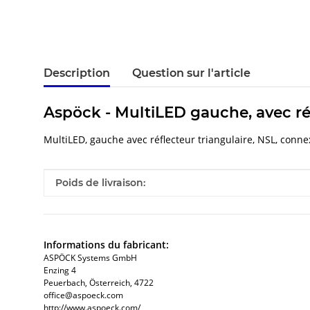
Description
Question sur l'article
Aspöck - MultiLED gauche, avec ré
MultiLED, gauche avec réflecteur triangulaire, NSL, conn
#productDetails.itemInformation#
#productDetails.itemValue#
Poids de livraison:
Informations du fabricant:
ASPÖCK Systems GmbH
Enzing 4
Peuerbach, Österreich, 4722
office@aspoeck.com
http://www.aspoeck.com/