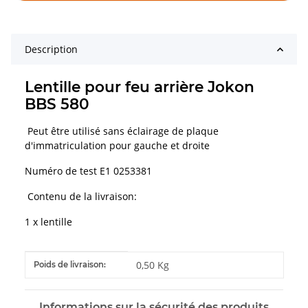
Description
Lentille pour feu arrière Jokon
BBS 580
Peut être utilisé sans éclairage de plaque
d'immatriculation pour gauche et droite
Numéro de test E1 0253381
Contenu de la livraison:
1 x lentille
#productDetails.itemInformation#
#productDetails.itemValue#
0,50 Kg
Poids de livraison:
Informations sur la sécurité des produits