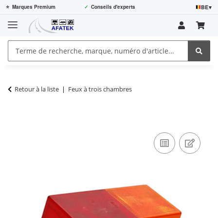
BE
▾
⭐
Marques Premium
✓
Conseils d'experts
Retour à la liste
Feux à trois chambres