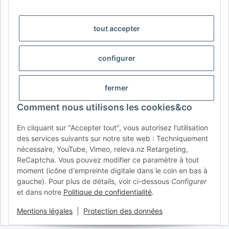
AFATEK Belgique / België
Votre spécialiste en pièces détachées pour remorques | Uw
tout accepter
specialist in onderdelen voor aanhangwagens
Contact:
info@afatek.com
configurer
AFATEK INTERNATIONAL – SELECT REGION & LANGUAGE |
CHOISIR LA RÉGION ET LA LANGUE | SELECCIONAR REGIÓN E
fermer
IDIOMA
Comment nous utilisons les cookies&co
DE
AT
CH (DE)
CH (FR)
En cliquant sur "Accepter tout", vous autorisez l'utilisation
CH (IT)
BE (NL)
BE (FR)
NL
des services suivants sur notre site web : Techniquement
nécessaire, YouTube, Vimeo, releva.nz Retargeting,
FR
IT
ES
DK
PL
ReCaptcha. Vous pouvez modifier ce paramètre à tout
UK
NZ
USA
MX
PT
moment (icône d'empreinte digitale dans le coin en bas à
gauche). Pour plus de détails, voir ci-dessous
Configurer
SE
FI
CZ
HU
SK
et dans notre
Politique de confidentialité
.
RO
HR
Mentions légales
|
Protection des données