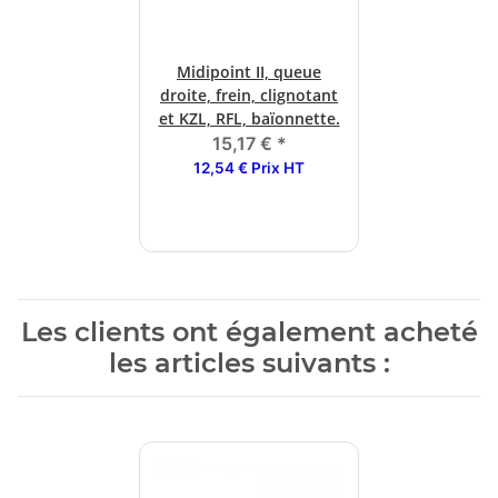
Midipoint II, queue
droite, frein, clignotant
et KZL, RFL, baïonnette.
15,17 €
*
12,54 € Prix HT
Les clients ont également acheté
les articles suivants :