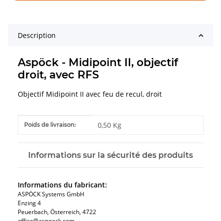
Description
Aspöck - Midipoint II, objectif
droit, avec RFS
Objectif Midipoint II avec feu de recul, droit
#productDetails.itemInformation#
#productDetails.itemValue#
0,50 Kg
Poids de livraison:
Informations sur la sécurité des produits
Informations du fabricant:
ASPÖCK Systems GmbH
Enzing 4
Peuerbach, Österreich, 4722
office@aspoeck.com