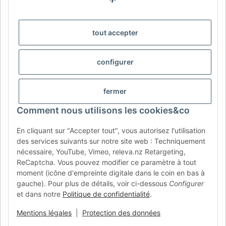
AFATEK Belgique / België
Votre spécialiste en pièces détachées pour remorques | Uw
tout accepter
specialist in onderdelen voor aanhangwagens
Contact:
info@afatek.com
configurer
AFATEK INTERNATIONAL – SELECT REGION & LANGUAGE |
CHOISIR LA RÉGION ET LA LANGUE | SELECCIONAR REGIÓN E
fermer
IDIOMA
Comment nous utilisons les cookies&co
DE
AT
CH (DE)
CH (FR)
En cliquant sur "Accepter tout", vous autorisez l'utilisation
CH (IT)
BE (NL)
BE (FR)
NL
des services suivants sur notre site web : Techniquement
nécessaire, YouTube, Vimeo, releva.nz Retargeting,
FR
IT
ES
DK
PL
ReCaptcha. Vous pouvez modifier ce paramètre à tout
UK
NZ
USA
MX
PT
moment (icône d'empreinte digitale dans le coin en bas à
gauche). Pour plus de détails, voir ci-dessous
Configurer
SE
FI
CZ
HU
SK
et dans notre
Politique de confidentialité
.
RO
HR
Mentions légales
|
Protection des données