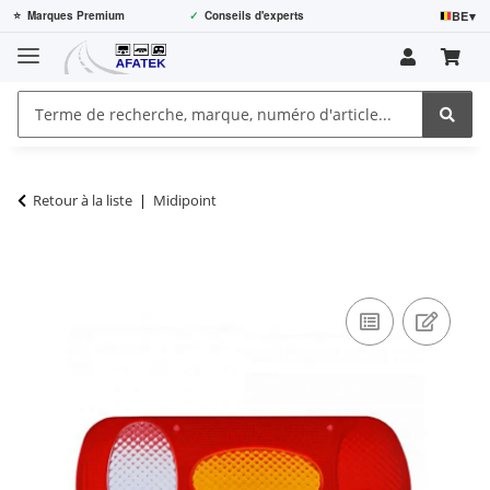
BE
▾
⭐
Marques Premium
✓
Conseils d'experts
Retour à la liste
Midipoint