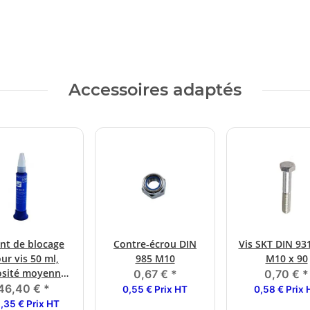
Accessoires adaptés
nt de blocage
Contre-écrou DIN
Vis SKT DIN 931
ur vis 50 ml,
985 M10
M10 x 90
osité moyenne,
0,67 €
*
0,70 €
*
te résistance
46,40 €
*
0,55 € Prix HT
0,58 € Prix 
,35 € Prix HT