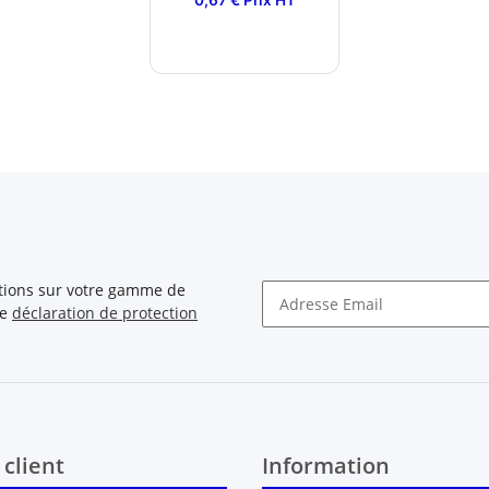
0,67 € Prix HT
ations sur votre gamme de
re
déclaration de protection
Newsletter S'INSCRIRE
 client
Information