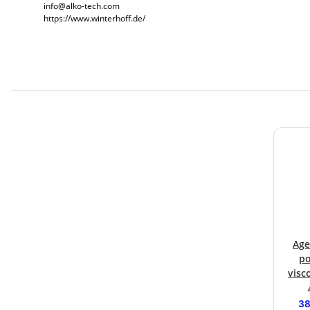
info@alko-tech.com
https://www.winterhoff.de/
Age
po
visc
hau
38