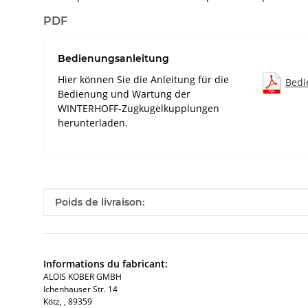
PDF
Bedienungsanleitung
Hier können Sie die Anleitung für die
Bedi
Bedienung und Wartung der
WINTERHOFF-Zugkugelkupplungen
herunterladen.
#productDetails.itemInformation#
#productDetails.itemValue#
Poids de livraison:
Informations du fabricant:
ALOIS KOBER GMBH​
Ichenhauser Str. 14
Kötz​, , 89359