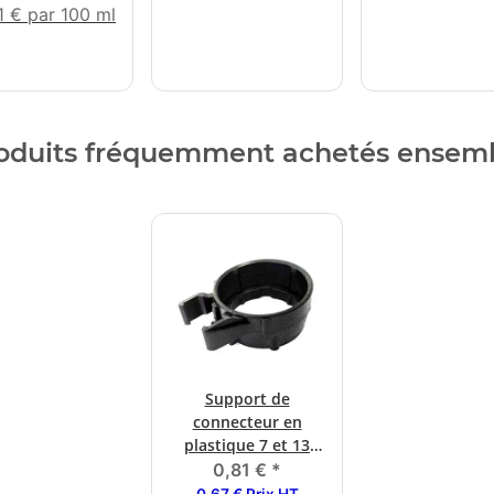
1 € par 100 ml
oduits fréquemment achetés ensem
Support de
connecteur en
plastique 7 et 13
pôles. prise de
0,81 €
*
courant