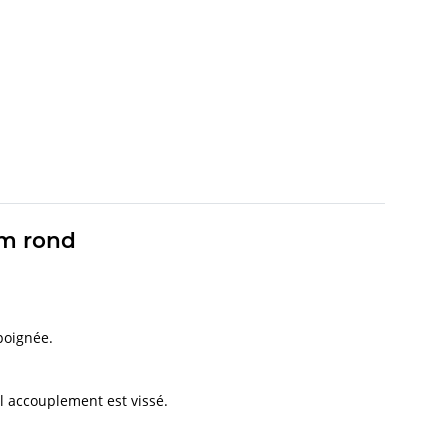
mm rond
 poignée.
l accouplement est vissé.