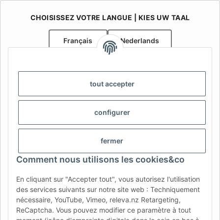
CHOISISSEZ VOTRE LANGUE | KIES UW TAAL
Français
Nederlands
AFATEK Belgique / België
Votre spécialiste en pièces détachées pour remorques | Uw
tout accepter
specialist in onderdelen voor aanhangwagens
Contact:
info@afatek.com
configurer
AFATEK INTERNATIONAL – SELECT REGION & LANGUAGE |
CHOISIR LA RÉGION ET LA LANGUE | SELECCIONAR REGIÓN E
fermer
IDIOMA
Comment nous utilisons les cookies&co
DE
AT
CH (DE)
CH (FR)
En cliquant sur "Accepter tout", vous autorisez l'utilisation
CH (IT)
BE (NL)
BE (FR)
NL
des services suivants sur notre site web : Techniquement
nécessaire, YouTube, Vimeo, releva.nz Retargeting,
FR
IT
ES
DK
PL
ReCaptcha. Vous pouvez modifier ce paramètre à tout
UK
NZ
USA
MX
PT