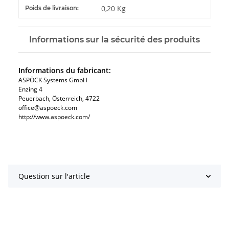
#productDetails.itemInformation#
#productDetails.itemValue#
0,20 Kg
Poids de livraison:
Informations sur la sécurité des produits
Informations du fabricant:
ASPÖCK Systems GmbH
Enzing 4
Peuerbach, Österreich, 4722
office@aspoeck.com
http://www.aspoeck.com/
Question sur l'article