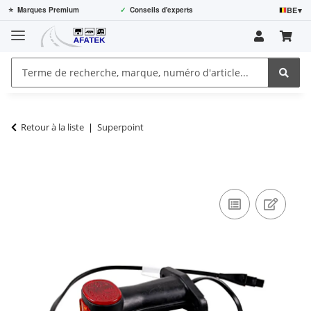
BE
▾
⭐
Marques Premium
✓
Conseils d'experts
Retour à la liste
Superpoint